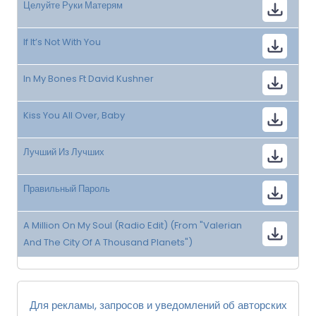
Целуйте Руки Матерям
If It’s Not With You
In My Bones Ft David Kushner
Kiss You All Over, Baby
Лучший Из Лучших
Правильный Пароль
A Million On My Soul (Radio Edit) (From "Valerian
And The City Of A Thousand Planets")
Для рекламы, запросов и уведомлений об авторских