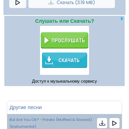
Скачать (3.19 MB)
Слушать или Скачать?
Доступ к музыкальному сервису
Другие песни
But Are You Ok? - Freaks (Muffled & Slowed)
(Instrumental)