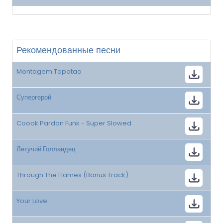
Рекомендованные песни
Montagem Tapotao
Супергерой
Coook Pardon Funk - Super Slowed
Летучий Голландец
Through The Flames (Bonus Track)
Your Love